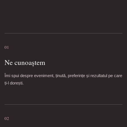
01
Ne cunoaștem
Îmi spui despre eveniment, ținută, preferințe și rezultatul pe care
ți-l dorești.
02