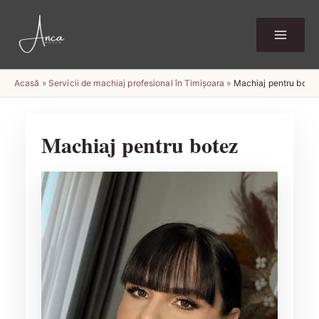
Skip
to
content
Acasă
»
Servicii de machiaj profesional în Timișoara
»
Machiaj pentru bote
Machiaj pentru botez