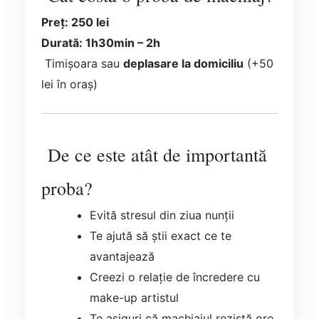
Preț: 250 lei
Durată: 1h30min – 2h
Timișoara sau
deplasare la domiciliu
(+50
lei în oraș)
De ce este atât de importantă
proba?
Evită stresul din ziua nunții
Te ajută să știi exact ce te
avantajează
Creezi o relație de încredere cu
make-up artistul
Te asiguri că machiajul rezistă ore