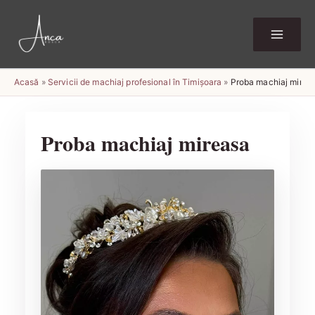
Skip
to
content
Acasă
»
Servicii de machiaj profesional în Timișoara
»
Proba machiaj mirea
Proba machiaj mireasa