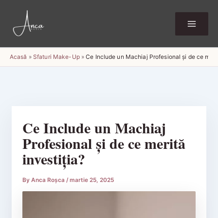
Skip
to
content
Acasă
»
Sfaturi Make-Up
»
Ce Include un Machiaj Profesional și de ce merit
Ce Include un Machiaj
Profesional și de ce merită
investiția?
By
Anca Roșca
/
martie 25, 2025