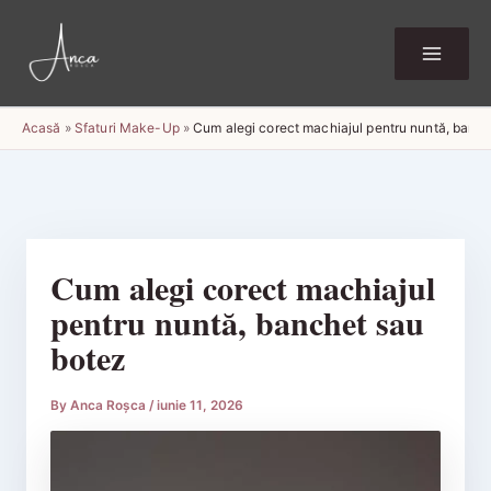
Skip
to
content
Acasă
»
Sfaturi Make-Up
»
Cum alegi corect machiajul pentru nuntă, banc
Cum alegi corect machiajul
pentru nuntă, banchet sau
botez
By
Anca Roșca
/
iunie 11, 2026