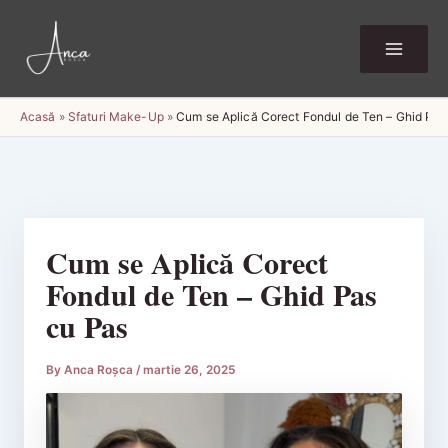
Skip
to
content
Acasă
»
Sfaturi Make-Up
»
Cum se Aplică Corect Fondul de Ten – Ghid Pas
Cum se Aplică Corect
Fondul de Ten – Ghid Pas
cu Pas
By
Anca Roșca
/
martie 26, 2025