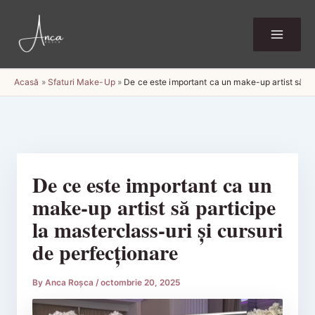
Skip
to
content
Acasă
»
Sfaturi Make-Up
»
De ce este important ca un make-up artist să par
De ce este important ca un
make-up artist să participe
la masterclass-uri și cursuri
de perfecționare
By
Anca Roșca
/
octombrie 20, 2025