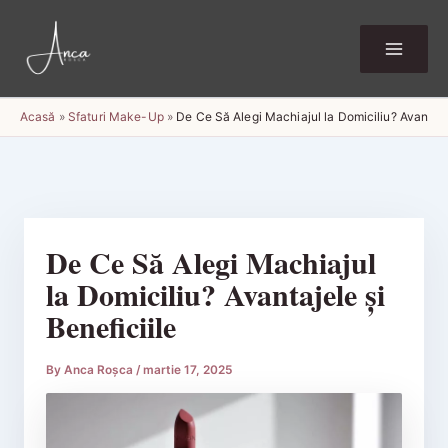
Skip
to
content
Acasă
»
Sfaturi Make-Up
»
De Ce Să Alegi Machiajul la Domiciliu? Avantajel
De Ce Să Alegi Machiajul
la Domiciliu? Avantajele și
Beneficiile
By
Anca Roșca
/
martie 17, 2025