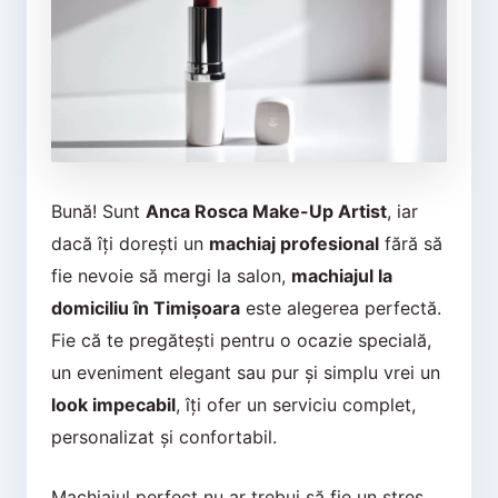
Bună! Sunt
Anca Rosca Make-Up Artist
, iar
dacă îți dorești un
machiaj profesional
fără să
fie nevoie să mergi la salon,
machiajul la
domiciliu în Timișoara
este alegerea perfectă.
Fie că te pregătești pentru o ocazie specială,
un eveniment elegant sau pur și simplu vrei un
look impecabil
, îți ofer un serviciu complet,
personalizat și confortabil.
Machiajul perfect nu ar trebui să fie un stres,