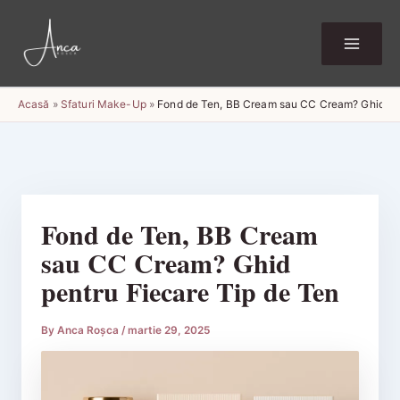
Skip
to
content
Acasă
»
Sfaturi Make-Up
»
Fond de Ten, BB Cream sau CC Cream? Ghid pen
Fond de Ten, BB Cream
sau CC Cream? Ghid
pentru Fiecare Tip de Ten
By
Anca Roșca
/
martie 29, 2025