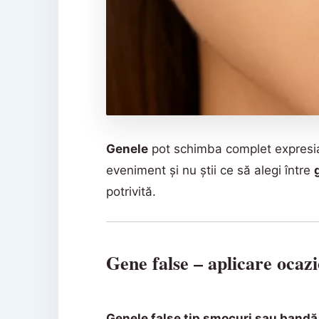
Genele
pot schimba complet expresia 
eveniment și nu știi ce să alegi între
potrivită.
Gene false – aplicare ocazi
Genele false tip smocuri sau bandă