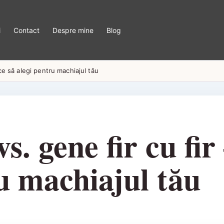
i
Contact
Despre mine
Blog
 ce să alegi pentru machiajul tău
s. gene fir cu fir
u machiajul tău