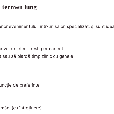
pe termen lung
rior evenimentului, într-un salon specializat, și sunt ide
r vor un efect fresh permanent
 sau să piardă timp zilnic cu genele
funcție de preferințe
mâni (cu întreținere)