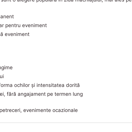
manent
ar pentru eveniment
pă eveniment
ungime
ui
orma ochilor și intensitatea dorită
ilei, fără angajament pe termen lung
petreceri, evenimente ocazionale