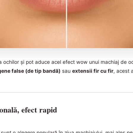
ochilor și pot aduce acel efect wow unui machiaj de oc
gene false (de tip bandă)
sau
extensii fir cu fir
, acest 
onală, efect rapid
sunt o alegere populară în ziua machiajului, mai ales pe