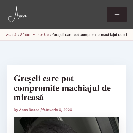
Skip
to
content
Acasă
»
Sfaturi Make-Up
»
Greșeli care pot compromite machiajul de mire
Greșeli care pot
compromite machiajul de
mireasă
By
Anca Roșca
/
februarie 6, 2026