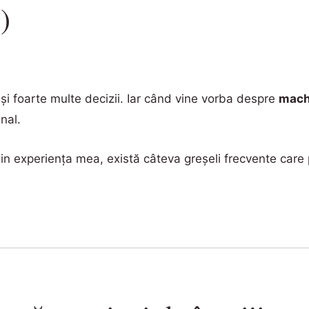
)
 și foarte multe decizii. Iar când vine vorba despre
mach
inal.
n experiența mea, există câteva greșeli frecvente care p