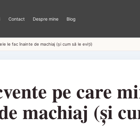
i
Contact
Despre mine
Blog
le le fac înainte de machiaj (și cum să le eviți)
cvente pe care mi
 de machiaj (și cu