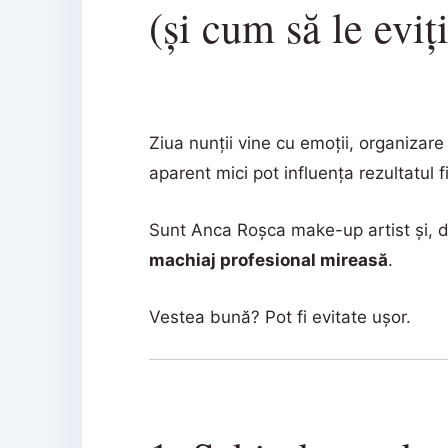
(și cum să le eviți
Ziua nunții vine cu emoții, organizare
aparent mici pot influența rezultatul f
Sunt Anca Roșca make-up artist și, di
machiaj profesional mireasă
.
Vestea bună? Pot fi evitate ușor.