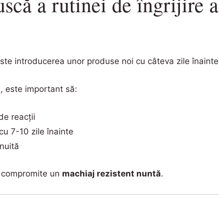
că a rutinei de îngrijire a
 este introducerea unor produse noi cu câteva zile înain
ă
, este important să:
de reacții
cu 7-10 zile înainte
nuită
te compromite un
machiaj rezistent nuntă
.