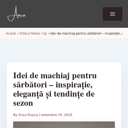
Skip
to
content
Acasă
»
Sfaturi Make-Up
»
Idei de machiaj pentru sărbători – inspirație, el
Idei de machiaj pentru
sărbători – inspirație,
eleganță și tendințe de
sezon
By
Anca Roșca
/
noiembrie 10, 2025