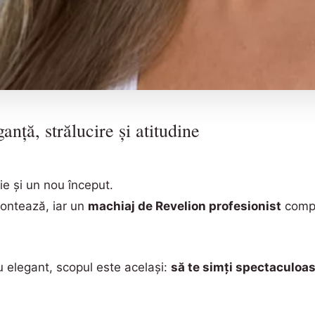
nță, strălucire și atitudine
e și un nou început.
contează, iar un
machiaj de Revelion profesionist
compl
u elegant, scopul este același:
să te simți spectaculoasă