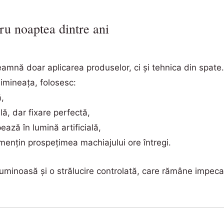
ru noaptea dintre ani
amnă doar aplicarea produselor, ci și tehnica din spate
imineața, folosesc:
,
ă, dar fixare perfectă,
ază în lumină artificială,
 mențin prospețimea machiajului ore întregi.
luminoasă și o strălucire controlată, care rămâne impecab