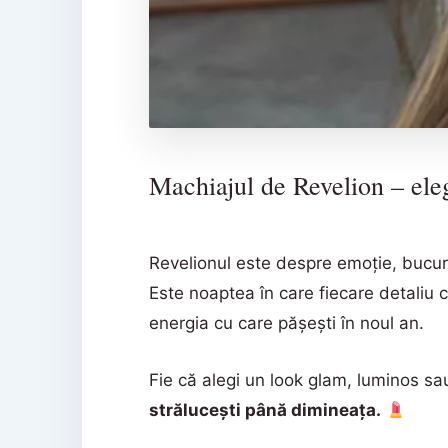
Machiajul de Revelion – elega
Revelionul este despre emoție, bucuri
Este noaptea în care fiecare detaliu 
energia cu care pășești în noul an.
Fie că alegi un look glam, luminos sa
strălucești până dimineața.