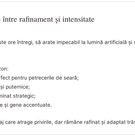
ntre rafinament și intensitate
te ore întregi, să arate impecabil la lumină artificială 
zon:
fect pentru petrecerile de seară;
 și puternice;
uminat strategic;
ce și gene accentuate.
 care atrage privirile, dar rămâne rafinat și adaptat trăs