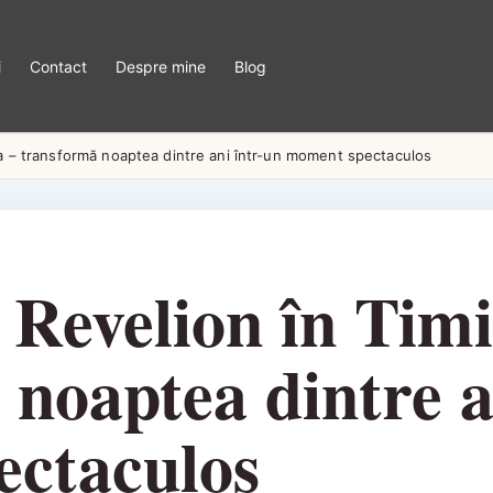
i
Contact
Despre mine
Blog
ra – transformă noaptea dintre ani într-un moment spectaculos
 Revelion în Timi
noaptea dintre a
ctaculos