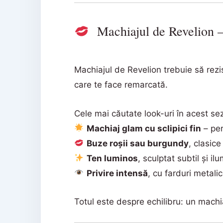
Machiajul de Revelion – î
Machiajul de Revelion trebuie să rezis
care te face remarcată.
Cele mai căutate look-uri în acest se
Machiaj glam cu sclipici fin
– per
Buze roșii sau burgundy
, clasice
Ten luminos
, sculptat subtil și il
Privire intensă
, cu farduri metali
Totul este despre echilibru: un machiaj