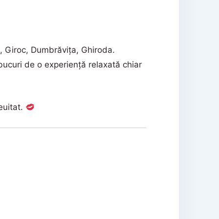
a, Giroc, Dumbrăvița, Ghiroda.
bucuri de o experiență relaxată chiar
euitat.