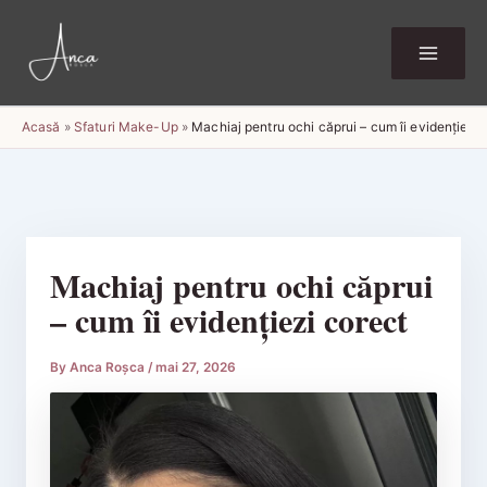
Skip
to
content
Acasă
»
Sfaturi Make-Up
»
Machiaj pentru ochi căprui – cum îi evidențiezi 
Machiaj pentru ochi căprui
– cum îi evidențiezi corect
By
Anca Roșca
/
mai 27, 2026