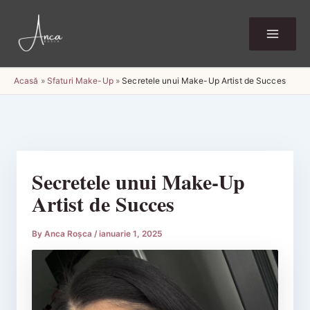
Skip
to
content
Acasă
»
Sfaturi Make-Up
»
Secretele unui Make-Up Artist de Succes
Secretele unui Make-Up
Artist de Succes
By
Anca Roșca
/
ianuarie 1, 2025