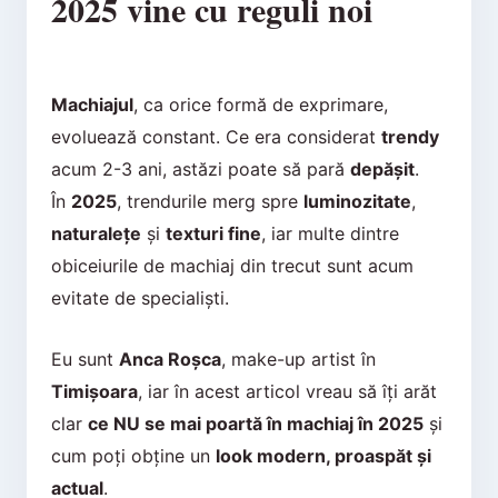
2025 vine cu reguli noi
Machiajul
, ca orice formă de exprimare,
evoluează constant. Ce era considerat
trendy
acum 2-3 ani, astăzi poate să pară
depășit
.
În
2025
, trendurile merg spre
luminozitate
,
naturalețe
și
texturi fine
, iar multe dintre
obiceiurile de machiaj din trecut sunt acum
evitate de specialiști.
Eu sunt
Anca Roșca
, make-up artist în
Timișoara
, iar în acest articol vreau să îți arăt
clar
ce NU se mai poartă în machiaj în 2025
și
cum poți obține un
look modern, proaspăt și
actual
.