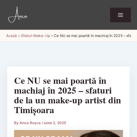
Skip
to
content
Acasă
»
Sfaturi Make-Up
»
Ce NU se mai poartă în machiaj în 2025 – sfatur
Ce NU se mai poartă în
machiaj în 2025 – sfaturi
de la un make-up artist din
Timișoara
By
Anca Roșca
/
iunie 2, 2025