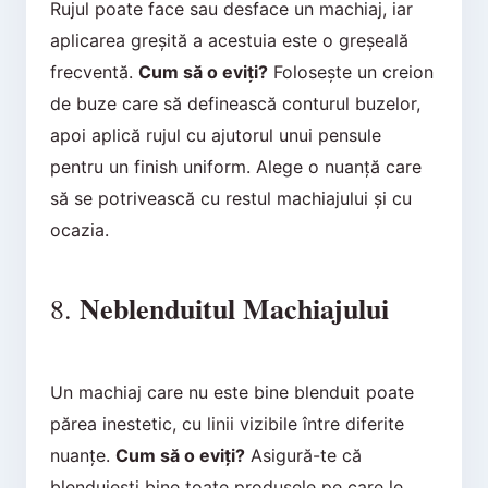
Rujul poate face sau desface un machiaj, iar
aplicarea greșită a acestuia este o greșeală
frecventă.
Cum să o eviți?
Folosește un creion
de buze care să definească conturul buzelor,
apoi aplică rujul cu ajutorul unui pensule
pentru un finish uniform. Alege o nuanță care
să se potrivească cu restul machiajului și cu
ocazia.
Neblenduitul Machiajului
8.
Un machiaj care nu este bine blenduit poate
părea inestetic, cu linii vizibile între diferite
nuanțe.
Cum să o eviți?
Asigură-te că
blenduiești bine toate produsele pe care le