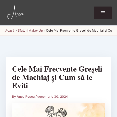
Skip
to
content
Acasă
»
Sfaturi Make-Up
»
Cele Mai Frecvente Greșeli de Machiaj și Cum să
Cele Mai Frecvente Greșeli
de Machiaj și Cum să le
Eviti
By
Anca Roșca
/
decembrie 30, 2024