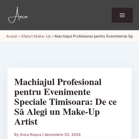
Skip
to
content
Acasă
»
Sfaturi Make-Up
»
Machiajul Profesional pentru Evenimente Speci
Machiajul Profesional
pentru Evenimente
Speciale Timisoara: De ce
Să Alegi un Make-Up
Artist
By
Anca Roșca
/
decembrie 30, 2024