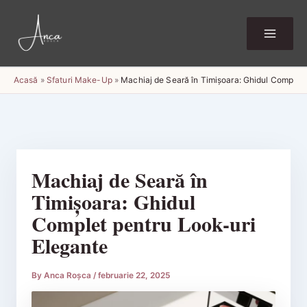
Skip
to
content
Acasă
»
Sfaturi Make-Up
»
Machiaj de Seară în Timișoara: Ghidul Complet 
Machiaj de Seară în
Timișoara: Ghidul
Complet pentru Look-uri
Elegante
By
Anca Roșca
/
februarie 22, 2025