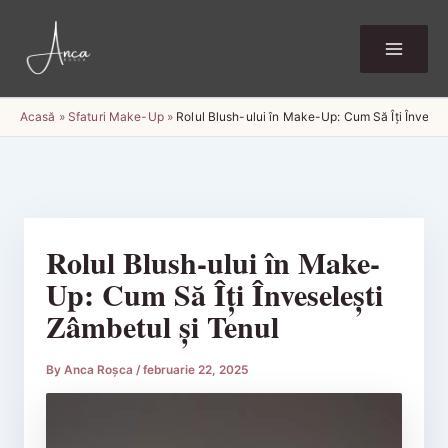
Skip
to
content
Acasă
»
Sfaturi Make-Up
»
Rolul Blush-ului în Make-Up: Cum Să Îți Învesel
Rolul Blush-ului în Make-
Up: Cum Să Îți Înveselești
Zâmbetul și Tenul
By
Anca Roșca
/
februarie 22, 2025