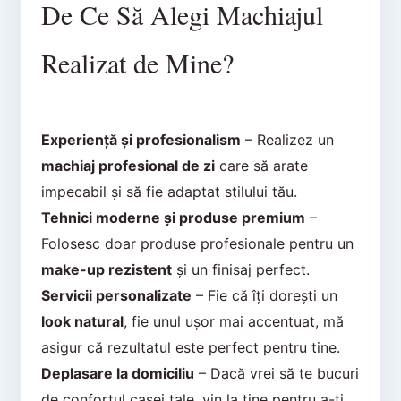
De Ce Să Alegi Machiajul
Realizat de Mine?
Experiență și profesionalism
– Realizez un
machiaj profesional de zi
care să arate
impecabil și să fie adaptat stilului tău.
Tehnici moderne și produse premium
–
Folosesc doar produse profesionale pentru un
make-up rezistent
și un finisaj perfect.
Servicii personalizate
– Fie că îți dorești un
look natural
, fie unul ușor mai accentuat, mă
asigur că rezultatul este perfect pentru tine.
Deplasare la domiciliu
– Dacă vrei să te bucuri
de confortul casei tale, vin la tine pentru a-ți