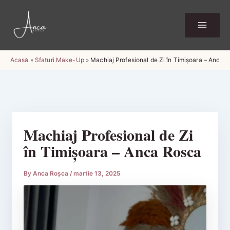
Skip
to
content
Acasă
»
Sfaturi Make-Up
»
Machiaj Profesional de Zi în Timișoara – Anca 
Machiaj Profesional de Zi
în Timișoara – Anca Rosca
By
Anca Roșca
/
martie 13, 2025