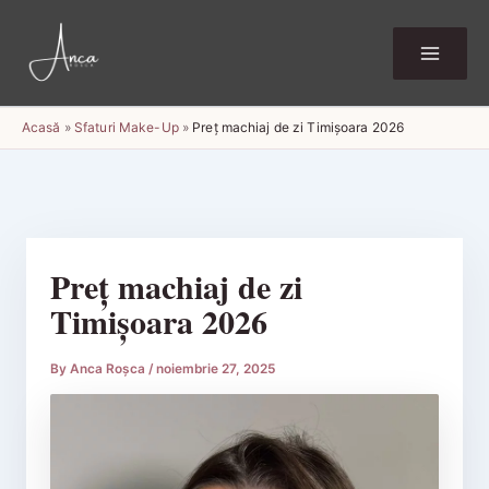
Skip
to
content
Acasă
»
Sfaturi Make-Up
»
Preț machiaj de zi Timișoara 2026
Preț machiaj de zi
Timișoara 2026
By
Anca Roșca
/
noiembrie 27, 2025