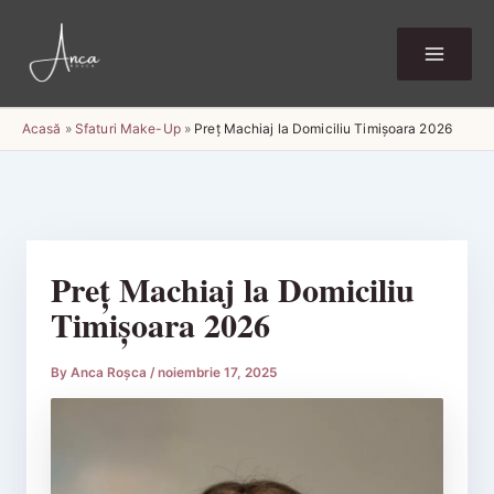
Skip
to
content
Acasă
»
Sfaturi Make-Up
»
Preț Machiaj la Domiciliu Timișoara 2026
Preț Machiaj la Domiciliu
Timișoara 2026
By
Anca Roșca
/
noiembrie 17, 2025