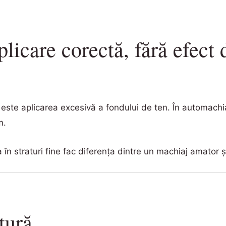
plicare corectă, fără efect
i este aplicarea excesivă a fondului de ten. În automach
m.
 în straturi fine fac diferența dintre un machiaj amator și
tură