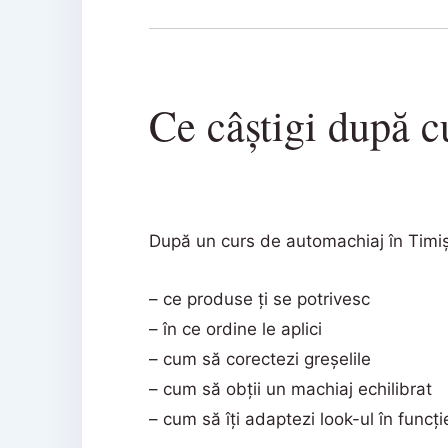
Ce câștigi după c
După un curs de automachiaj în Timișo
– ce produse ți se potrivesc
– în ce ordine le aplici
– cum să corectezi greșelile
– cum să obții un machiaj echilibrat
– cum să îți adaptezi look-ul în funcț