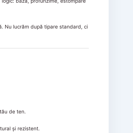
s logic: bază, profunzime, estompare
nță. Nu lucrăm după tipare standard, ci
tău de ten.
ural și rezistent.