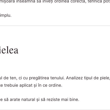
ișoara înseamnă să înveți ordinea corectă, tehnica potri
simplu.
ielea
de ten, ci cu pregătirea tenului. Analizez tipul de piele, 
 trebuie aplicat și în ce ordine.
e să arate natural și să reziste mai bine.