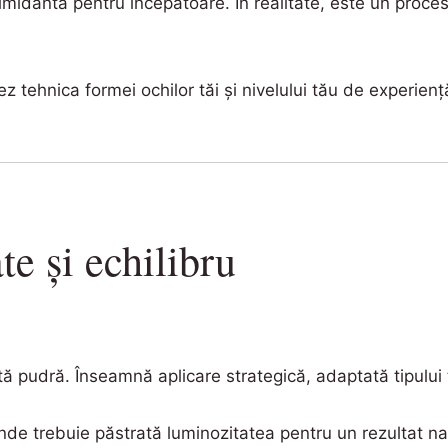
imidantă pentru începătoare. În realitate, este un proce
ez tehnica formei ochilor tăi și nivelului tău de experie
ate și echilibru
ă pudră. Înseamnă aplicare strategică, adaptată tipului 
nde trebuie păstrată luminozitatea pentru un rezultat nat