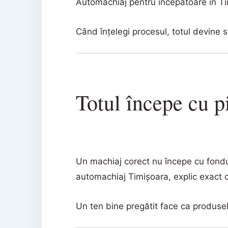
Automachiaj pentru începătoare în Tim
Când înțelegi procesul, totul devine 
Totul începe cu p
Un machiaj corect nu începe cu fondul 
automachiaj Timișoara, explic exact ce
Un ten bine pregătit face ca produsel