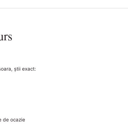
urs
ara, știi exact:
ie de ocazie