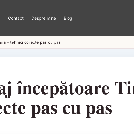
i
Contact
Despre mine
Blog
ra – tehnici corecte pas cu pas
j începătoare Ti
ecte pas cu pas