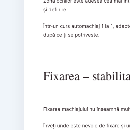
Zona ochilor este adesea cea mai int
și definire.
Într-un curs automachiaj 1 la 1, adapt
după ce ți se potrivește.
Fixarea – stabilit
Fixarea machiajului nu înseamnă mult
Înveți unde este nevoie de fixare și u