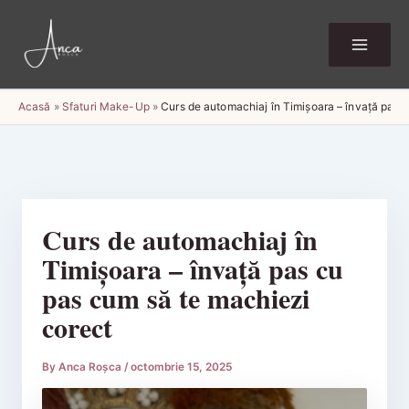
Skip
to
content
Acasă
»
Sfaturi Make-Up
»
Curs de automachiaj în Timișoara – învață pas 
Curs de automachiaj în
Timișoara – învață pas cu
pas cum să te machiezi
corect
By
Anca Roșca
/
octombrie 15, 2025