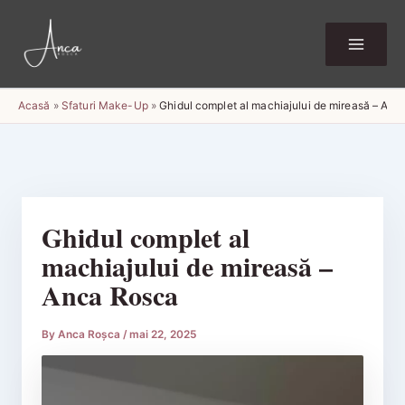
Skip
to
content
Acasă
»
Sfaturi Make-Up
»
Ghidul complet al machiajului de mireasă – An
Ghidul complet al
machiajului de mireasă –
Anca Rosca
By
Anca Roșca
/
mai 22, 2025