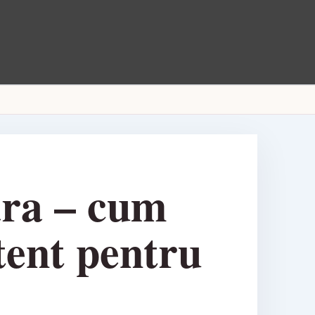
ara – cum
stent pentru