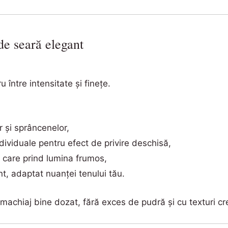
de seară elegant
între intensitate și finețe.
r și sprâncenelor,
dividuale pentru efect de privire deschisă,
e care prind lumina frumos,
nt, adaptat nuanței tenului tău.
un machiaj bine dozat, fără exces de pudră și cu texturi 