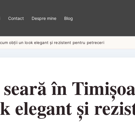
i
Contact
Despre mine
Blog
cum obții un look elegant și rezistent pentru petreceri
 seară în Timișo
ok elegant și rezi