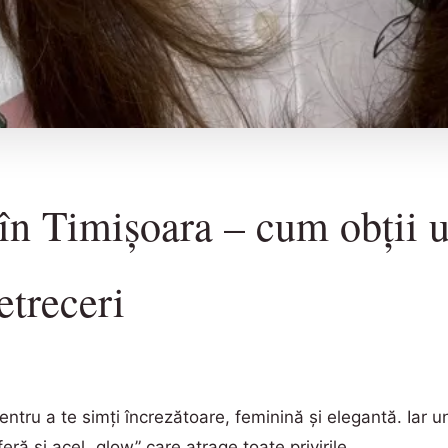
în Timișoara – cum obții u
etreceri
tru a te simți încrezătoare, feminină și elegantă. Iar u
feră și acel „glow” care atrage toate privirile.