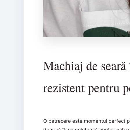
Machiaj de seară 
rezistent pentru p
O petrecere este momentul perfect pen
doar că îți completează ținuta, ci îți o