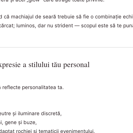
ed că machiajul de seară trebuie să fie o combinație echil
cărcat; luminos, dar nu strident — scopul este să te pună
presie a stilului tău personal
 reflecte personalitatea ta.
utre și iluminare discretă,
i, gene și buze,
aptat rochiei și tematicii evenimentului.