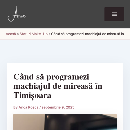
Skip
to
content
Acasă
»
Sfaturi Make-Up
»
Când să programezi machiajul de mireasă în Ti
Când să programezi
machiajul de mireasă în
Timișoara
By
Anca Roșca
/
septembrie 9, 2025