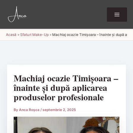
Skip
to
content
Acasă
»
Sfaturi Make-Up
»
Machiaj ocazie Timișoara – înainte și după apli
Machiaj ocazie Timișoara –
înainte și după aplicarea
produselor profesionale
By
Anca Roșca
/
septembrie 2, 2025