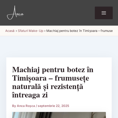
Skip
to
content
Acasă
»
Sfaturi Make-Up
»
Machiaj pentru botez în Timișoara – frumusețe na
Machiaj pentru botez în
Timișoara – frumusețe
naturală și rezistență
întreaga zi
By
Anca Roșca
/
septembrie 22, 2025