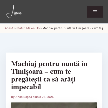
Skip
to
content
Acasă
»
Sfaturi Make-Up
»
Machiaj pentru nuntă în Timișoara – cum te preg
Machiaj pentru nuntă în
Timișoara – cum te
pregătești ca să arăți
impecabil
By
Anca Roșca
/
iunie 21, 2025