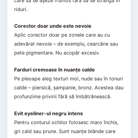
care să se așeze frumos fără să se strângă în
riduri.
Corector doar unde este nevoie
Aplic corector doar pe zonele care au cu
adevărat nevoie – de exemplu, cearcăne sau
pete pigmentare. Nu acopăr excesiv.
Farduri cremoase în nuanțe calde
Pe pleoape aleg texturi moi, nude sau în tonuri
calde – piersică, șampanie, bronz. Acestea dau
profunzime privirii fără să îmbătrânească.
Evit eyeliner-ul negru intens
Pentru conturul ochilor folosesc maro închis,
gri cald sau prune. Sunt nuanțe blânde care