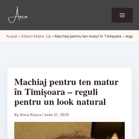
Skip
to
content
Acasă
»
Sfaturi Make-Up
»
Machiaj pentru ten matur în Timișoara – reguli p
Machiaj pentru ten matur
în Timișoara – reguli
pentru un look natural
By
Anca Roșca
/
iunie 21, 2025