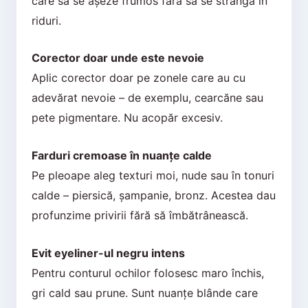
care să se așeze frumos fără să se strângă în
riduri.
Corector doar unde este nevoie
Aplic corector doar pe zonele care au cu
adevărat nevoie – de exemplu, cearcăne sau
pete pigmentare. Nu acopăr excesiv.
Farduri cremoase în nuanțe calde
Pe pleoape aleg texturi moi, nude sau în tonuri
calde – piersică, șampanie, bronz. Acestea dau
profunzime privirii fără să îmbătrânească.
Evit eyeliner-ul negru intens
Pentru conturul ochilor folosesc maro închis,
gri cald sau prune. Sunt nuanțe blânde care