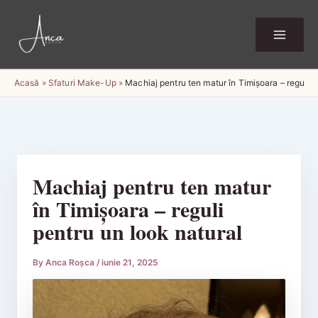
Skip
to
content
Acasă
»
Sfaturi Make-Up
»
Machiaj pentru ten matur în Timișoara – reguli p
Machiaj pentru ten matur
în Timișoara – reguli
pentru un look natural
By
Anca Roșca
/
iunie 21, 2025