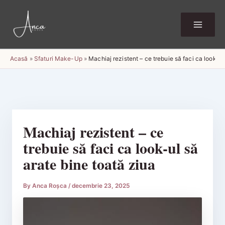
Skip
to
content
Acasă
»
Sfaturi Make-Up
»
Machiaj rezistent – ce trebuie să faci ca look-ul
Machiaj rezistent – ce
trebuie să faci ca look-ul să
arate bine toată ziua
By
Anca Roșca
/
decembrie 23, 2025