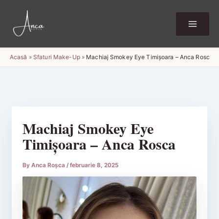
Skip
to
content
Acasă
»
Sfaturi Make-Up
»
Machiaj Smokey Eye Timișoara – Anca Rosca
Machiaj Smokey Eye
Timișoara – Anca Rosca
By
Anca Roșca
/
februarie 8, 2025