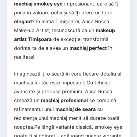
machiaj smokey eye
impresionant, care să îți
pună în valoare ochii și să îți ofere un look
elegant
? În inima Timișoarei, Anca Rosca
Make-up Artist, recunoscută ca un
makeup
artist Timișoara
de excepție, transformă
dorința ta de a avea un
machiaj perfect
în
realitate!
Imaginează-ți o seară în care fiecare detaliu al
machiajului tău este impecabil. Cu tehnici
avansate și produse premium, Anca Rosca
creează un
machiaj profesional
ce combină
rafinamentul unui
machiaj de seară
cu
rezistența unui machiaj menit să dureze toată
noaptea.Pe lângă varianta clasică, smokey eye
poate fi și colorat – adăugând nuanțe vibrante