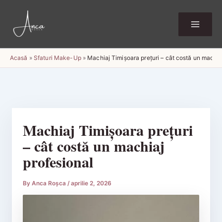
Skip
to
content
Acasă
»
Sfaturi Make-Up
»
Machiaj Timișoara prețuri – cât costă un machia
Machiaj Timișoara prețuri
– cât costă un machiaj
profesional
By
Anca Roșca
/
aprilie 2, 2026