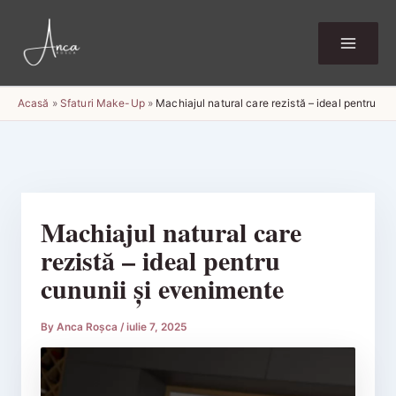
Skip
to
content
Acasă
»
Sfaturi Make-Up
»
Machiajul natural care rezistă – ideal pentru cu
Machiajul natural care
rezistă – ideal pentru
cununii și evenimente
By
Anca Roșca
/
iulie 7, 2025