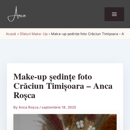
Skip
to
content
Acasă
»
Sfaturi Make-Up
»
Make-up ședințe foto Crăciun Timișoara – Anc
Make-up ședințe foto
Crăciun Timișoara – Anca
Roșca
By
Anca Roșca
/
septembrie 18, 2025