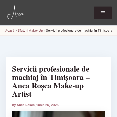
Skip
to
content
Acasă
»
Sfaturi Make-Up
»
Servicii profesionale de machiaj în Timișoara 
Servicii profesionale de
machiaj în Timișoara –
Anca Roșca Make-up
Artist
By
Anca Roșca
/
iunie 26, 2025