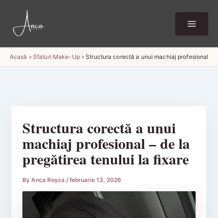
Skip
to
content
Acasă
»
Sfaturi Make-Up
»
Structura corectă a unui machiaj profesional – de
Structura corectă a unui
machiaj profesional – de la
pregătirea tenului la fixare
By
Anca Roșca
/
februarie 13, 2026