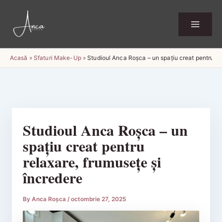
Skip
to
content
Acasă
»
Sfaturi Make-Up
»
Studioul Anca Roșca – un spațiu creat pentru re
Studioul Anca Roșca – un
spațiu creat pentru
relaxare, frumusețe și
încredere
By
Anca Roșca
/
octombrie 27, 2025