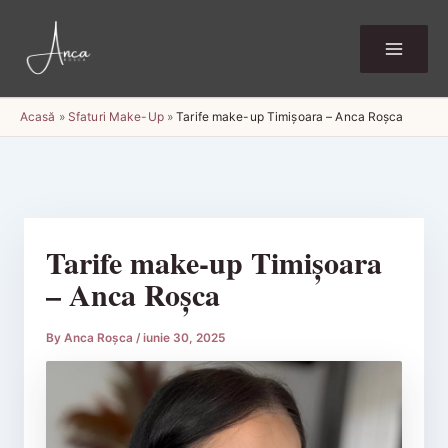
Skip
to
content
Acasă
»
Sfaturi Make-Up
»
Tarife make-up Timișoara – Anca Roșca
Tarife make-up Timișoara
– Anca Roșca
By
Anca Roșca
/
iunie 30, 2025