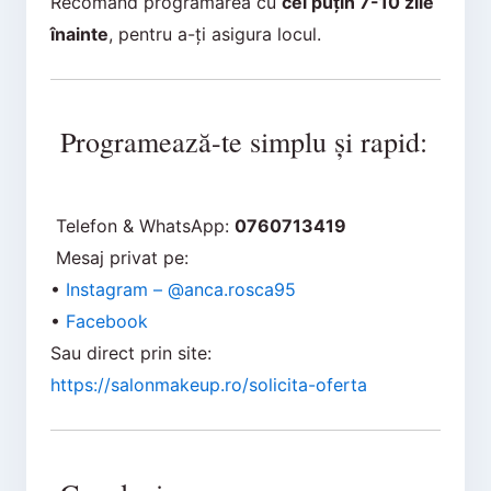
Recomand programarea cu
cel puțin 7-10 zile
înainte
, pentru a-ți asigura locul.
Programează-te simplu și rapid:
Telefon & WhatsApp:
0760713419
Mesaj privat pe:
•
Instagram – @anca.rosca95
•
Facebook
Sau direct prin site:
https://salonmakeup.ro/solicita-oferta