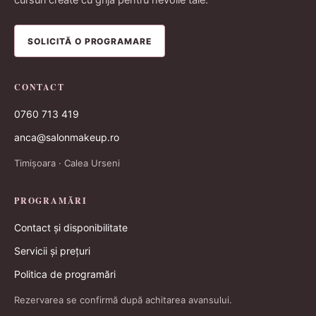
cursuri create cu grijă pentru nevoile tale.
SOLICITĂ O PROGRAMARE
CONTACT
0760 713 419
anca@salonmakeup.ro
Timișoara · Calea Urseni
PROGRAMĂRI
Contact și disponibilitate
Servicii și prețuri
Politica de programări
Rezervarea se confirmă după achitarea avansului.