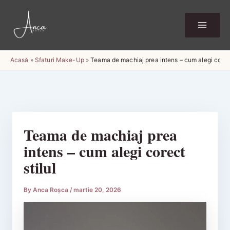
Skip
to
content
Acasă
»
Sfaturi Make-Up
»
Teama de machiaj prea intens – cum alegi corect
Teama de machiaj prea
intens – cum alegi corect
stilul
By
Anca Roșca
/
martie 20, 2026