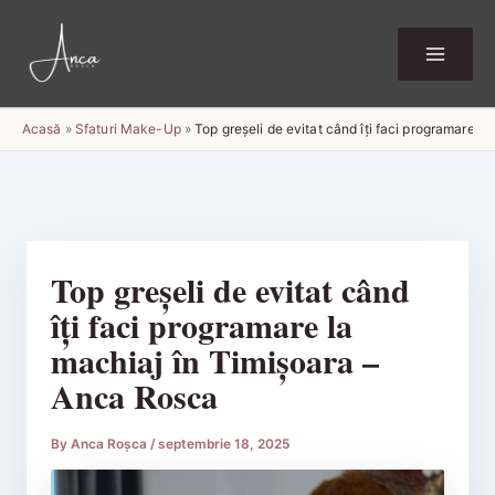
Skip
to
content
Acasă
»
Sfaturi Make-Up
»
Top greșeli de evitat când îți faci programare l
Top greșeli de evitat când
îți faci programare la
machiaj în Timișoara –
Anca Rosca
By
Anca Roșca
/
septembrie 18, 2025