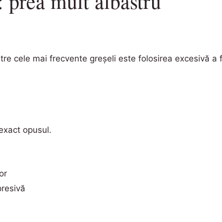
: prea mult albastru
re cele mai frecvente greșeli este folosirea excesivă a f
 exact opusul.
or
presivă