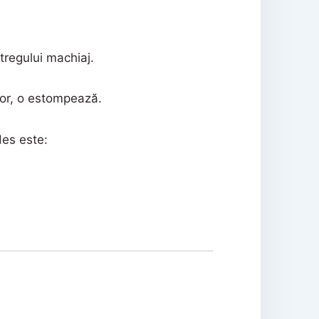
ntregului machiaj.
lor, o estompează.
des este: