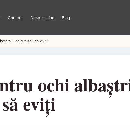
i
Contact
Despre mine
Blog
șoara – ce greșeli să eviți
ntru ochi albaștr
 să eviți