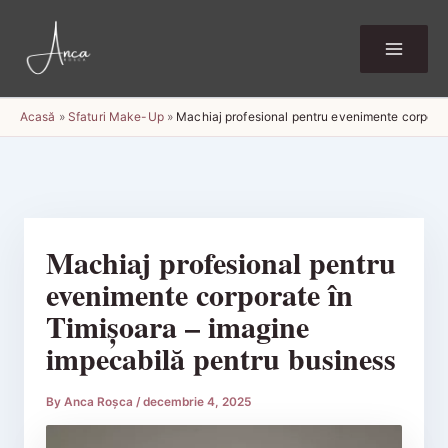
Skip
to
content
Acasă
»
Sfaturi Make-Up
»
Machiaj profesional pentru evenimente corporat
Machiaj profesional pentru
evenimente corporate în
Timișoara – imagine
impecabilă pentru business
By
Anca Roșca
/
decembrie 4, 2025