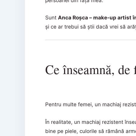
persoanei din fața mea.
Sunt
Anca Roșca – make-up artist î
și ce ar trebui să știi dacă vrei să ară
Ce înseamnă, de f
Pentru multe femei, un machiaj rezist
În realitate, un machiaj rezistent în
bine pe piele, culorile să rămână armo