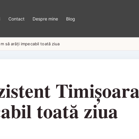
i
Contact
Despre mine
Blog
m să arăți impecabil toată ziua
zistent Timișoar
abil toată ziua