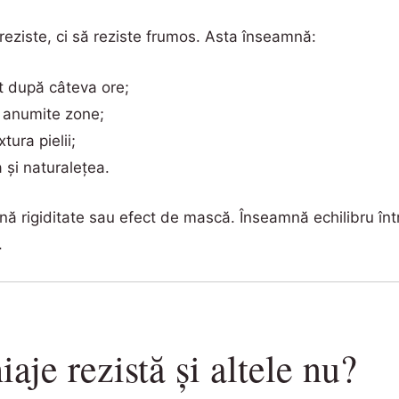
reziste, ci să reziste frumos. Asta înseamnă:
t după câteva ore;
n anumite zone;
tura pielii;
a și naturalețea.
nă rigiditate sau efect de mască. Înseamnă echilibru într
.
aje rezistă și altele nu?