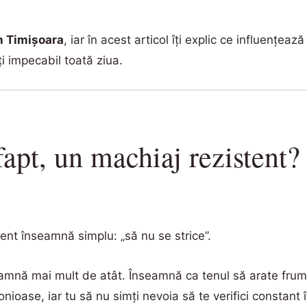
n Timișoara
, iar în acest articol îți explic ce influențe
ți impecabil toată ziua.
apt, un machiaj rezistent?
ent înseamnă simplu: „să nu se strice”.
seamnă mai mult de atât. Înseamnă ca tenul să arate frum
nioase, iar tu să nu simți nevoia să te verifici constant 