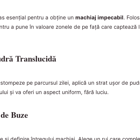
as esențial pentru a obține un
machiaj impecabil
. Folo
pentru a pune în valoare zonele de pe față care captează 
udră Translucidă
stompeze pe parcursul zilei, aplică un strat ușor de pud
lui și va oferi un aspect uniform, fără luciu.
 de Buze
 și definire întregului machiaj. Alege un ruj care comple