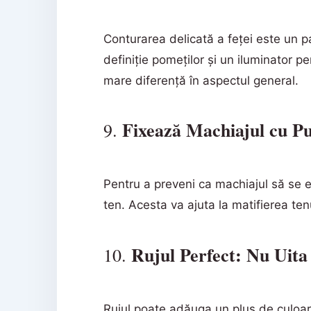
Conturarea delicată a feței este un p
definiție pomeților și un iluminator 
mare diferență în aspectul general.
Fixează Machiajul cu P
9.
Pentru a preveni ca machiajul să se e
ten. Acesta va ajuta la matifierea tenu
Rujul Perfect: Nu Uita
10.
Rujul poate adăuga un plus de culoare