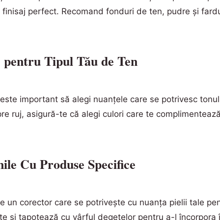
n finisaj perfect. Recomand fonduri de ten, pudre și fardu
e pentru Tipul Tău de Ten
este important să alegi nuanțele care se potrivesc tonului
e ruj, asigură-te că alegi culori care te complimentează 
ile Cu Produse Specifice
te un corector care se potrivește cu nuanța pielii tale pe
e și tapotează cu vârful degetelor pentru a-l încorpora în p