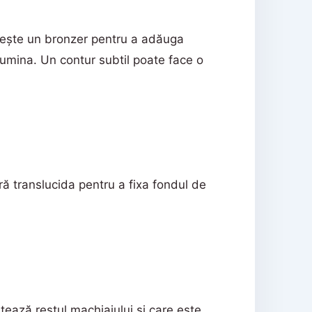
sește un bronzer pentru a adăuga
lumina. Un contur subtil poate face o
ră translucida pentru a fixa fondul de
tează restul machiajului și care este