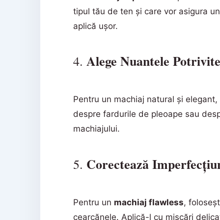
tipul tău de ten și care vor asigura u
aplică ușor.
Alege Nuantele Potrivit
4.
Pentru un machiaj natural și elegant, 
despre fardurile de pleoape sau despr
machiajului.
Corectează Imperfecțiun
5.
Pentru un
machiaj flawless
, foloseș
cearcănele. Aplică-l cu mișcări delicat