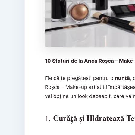
10 Sfaturi de la Anca Roșca – Make
Fie că te pregătești pentru o
nuntă
, 
Roșca – Make-up artist îți împărtășe
vei obține un look deosebit, care va r
Curăță și Hidratează T
1.