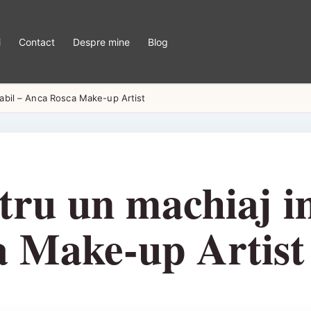
i
Contact
Despre mine
Blog
cabil – Anca Rosca Make-up Artist
ntru un machiaj i
 Make-up Artist