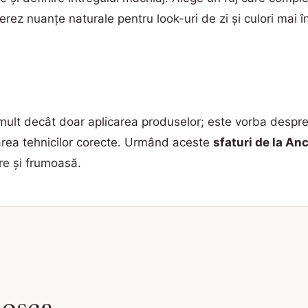
erez nuanțe naturale pentru look-uri de zi și culori mai î
ult decât doar aplicarea produselor; este vorba despre 
izarea tehnicilor corecte. Urmând aceste
sfaturi de la An
are și frumoasă.
oșca