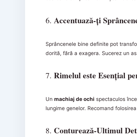
Accentuază-ți Sprâncen
6.
Sprâncenele bine definite pot transf
dorită, fără a exagera. Sucerez un asp
Rimelul este Esențial p
7.
Un
machiaj de ochi
spectaculos încep
lungime genelor. Recomand folosirea u
Conturează-Ultimul Det
8.