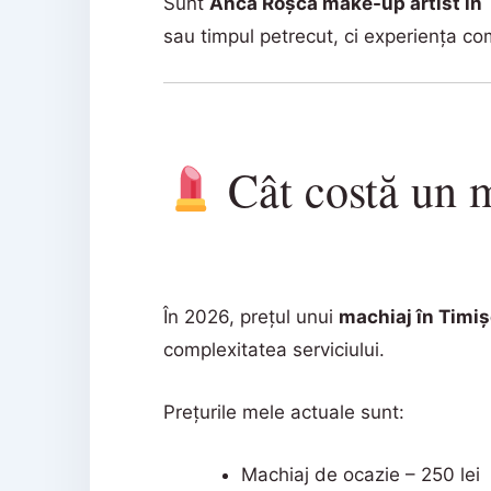
Sunt
Anca Roșca make-up artist în
sau timpul petrecut, ci experiența comp
Cât costă un m
În 2026, prețul unui
machiaj în Timi
complexitatea serviciului.
Prețurile mele actuale sunt:
Machiaj de ocazie – 250 lei