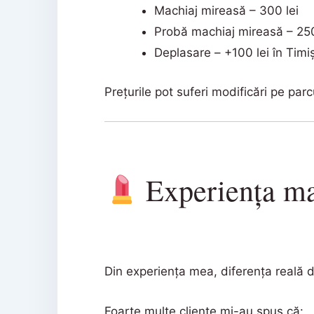
Machiaj mireasă – 300 lei
Probă machiaj mireasă – 250
Deplasare – +100 lei în Timi
Prețurile pot suferi modificări pe parc
Experiența ma
Din experiența mea, diferența reală d
Foarte multe cliente mi-au spus că: