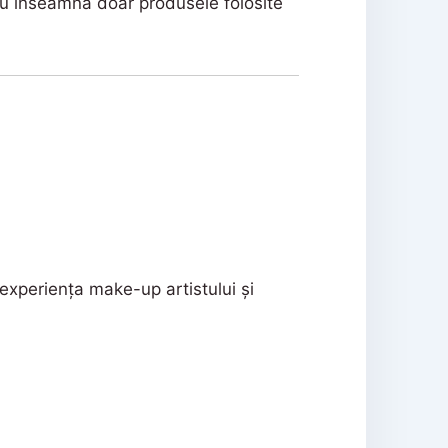
 nu înseamnă doar produsele folosite
 experiența make-up artistului și