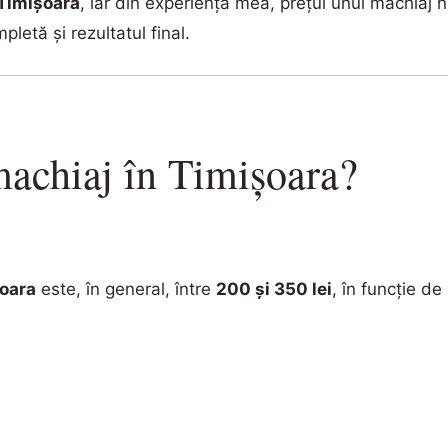
 Timișoara
, iar din experiența mea, prețul unui machiaj
letă și rezultatul final.
achiaj în Timișoara?
șoara
este, în general, între
200 și 350 lei
, în funcție de