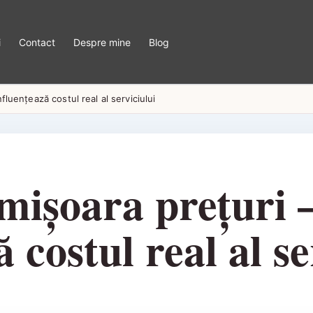
i
Contact
Despre mine
Blog
fluențează costul real al serviciului
mișoara prețuri –
 costul real al se