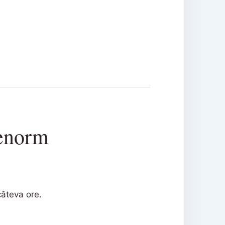
 enorm
câteva ore.